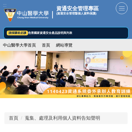
跳
:::
資通安全管理專區
到
(資通安全管理暨個人資料保護)
主
要
內
請採購前必讀
危害國家資通安全產品說明與列表
容
中山醫學大學首頁
首頁
網站導覽
區
首頁
蒐集、處理及利用個人資料告知聲明