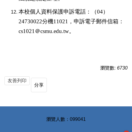
本校個人資料保護申訴電話：（
04
）
24730022
分機
11021
，申訴電子郵件信箱：
cs1021
＠
csmu.edu.tw
。
瀏覽數:
6730
友善列印
分享
0
9
9
0
4
1