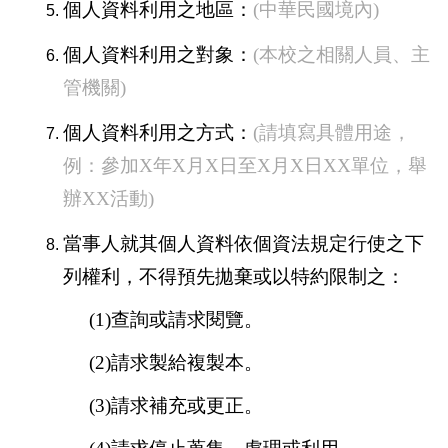
個人資料利用之地區：
(
中華民國境內
)
個人資料利用之對象：
(
本校之相關人員、主
管機關
)
個人資料利用之方式：
(
請填寫具體用途，
例：參加
X
年
X
月
X
日至
X
月
X
日
XX
單位，舉
辦
XX
活動
)
當事人就其個人資料依個資法規定行使之下
列權利，不得預先拋棄或以特約限制之：
(1)查詢或請求閱覽。
(2)請求製給複製本。
(3)請求補充或更正。