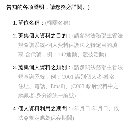
告知的各項聲明，請您務必詳閱。
)
單位名稱：
(
機關名稱
)
蒐集個人資料之目的：
(
請參閱法務部主管法
規查詢系統
-
個人資料保護法之特定目的填
寫
-
含代號，例：
142
運動、競技活動
)
蒐集個人資料之類別：
(
請參閱法務部主管法
規查詢系統，例：
C001
識別個人者
-
姓名、
住址、電話、
Email)
、
(C003
政府資料中之
辨識者
-
身分證統一編號
)
個人資料利用之期間：
(
年月日
-
年月日、依
法令規定應為保存期間
)