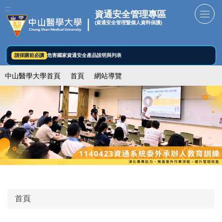
跳
:::
資通安全管理專區
到
(資通安全管理暨個人資料保護)
主
要
內
請採購前必讀
危害國家資通安全產品說明與列表
容
中山醫學大學首頁
首頁
網站導覽
區
首頁