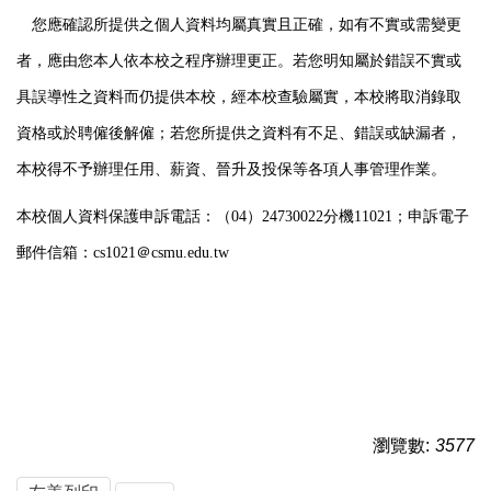
您應確認所提供之個人資料均屬真實且正確，如有不實或需變更
者，應由您本人依本校之程序辦理更正。
若您明知屬於錯誤不實或
具誤導性之資料而仍提供本校，經本校查驗屬實，本校將取消錄取
資格或於聘僱後解僱；
若您所提供之資料有不足、錯誤或缺漏者，
本校得不予辦理任用、薪資、晉升及投保等各項人事管理作業。
本校個人資料保護申訴電話：（
04
）
24730022
分機
11021
；申訴電子
郵件信箱：
cs1021
＠
csmu.edu.tw
瀏覽數:
3577