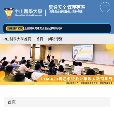
跳
:::
資通安全管理專區
到
(資通安全管理暨個人資料保護)
主
要
內
請採購前必讀
危害國家資通安全產品說明與列表
容
中山醫學大學首頁
首頁
網站導覽
區
首頁