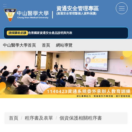
跳
:::
資通安全管理專區
到
(資通安全管理暨個人資料保護)
主
要
內
請採購前必讀
危害國家資通安全產品說明與列表
容
中山醫學大學首頁
首頁
網站導覽
區
首頁
程序書及表單
個資保護相關程序書